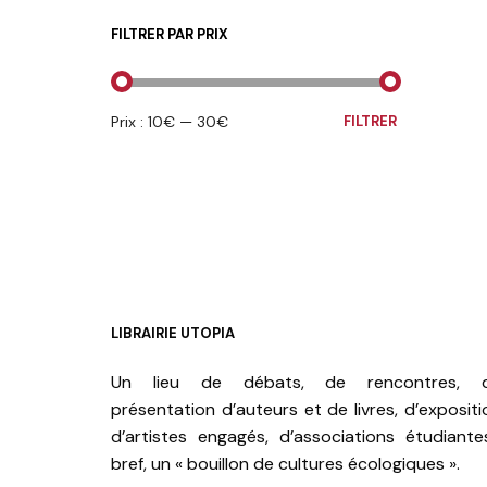
FILTRER PAR PRIX
PRIX
PRIX
Prix :
10€
—
30€
FILTRER
MIN
MAX
LIBRAIRIE UTOPIA
Un lieu de débats, de rencontres, 
présentation d’auteurs et de livres, d’expositi
d’artistes engagés, d’associations étudiante
bref, un « bouillon de cultures écologiques ».