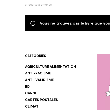
Trié
3 résultats affichés
du
plus
récent
Vous ne trouvez pas le livre que vou
au
plus
ancien
CATÉGORIES
AGRICULTURE ALIMENTATION
ANTI-RACISME
ANTI-VALIDISME
BD
CARNET
CARTES POSTALES
CLIMAT