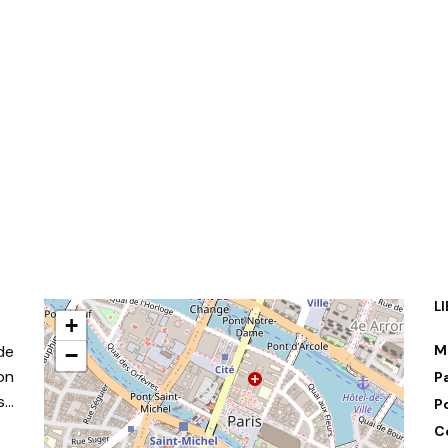
L
+
de
M
−
on
P
s…
P
C