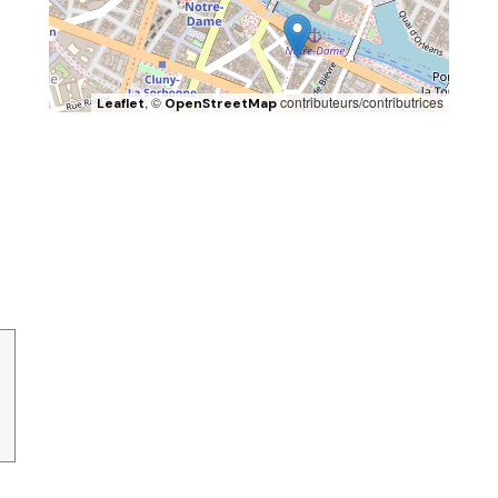
, ©
contributeurs/contributrices
Leaflet
OpenStreetMap