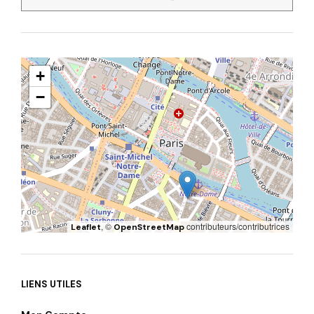
+
−
, ©
contributeurs/contributrices
Leaflet
OpenStreetMap
LIENS UTILES