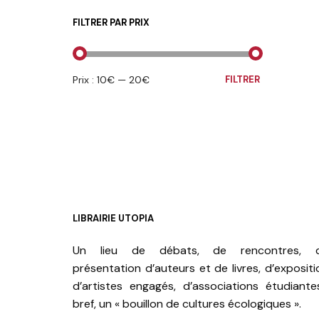
FILTRER PAR PRIX
PRIX
PRIX
Prix :
10€
—
20€
FILTRER
MIN
MAX
LIBRAIRIE UTOPIA
Un lieu de débats, de rencontres, 
présentation d’auteurs et de livres, d’expositi
d’artistes engagés, d’associations étudiante
bref, un « bouillon de cultures écologiques ».