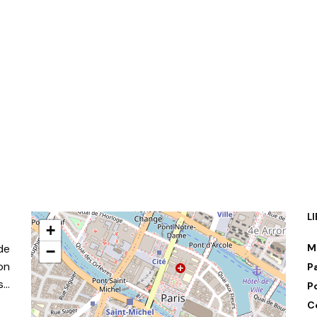
L
+
de
M
−
on
P
s…
P
C