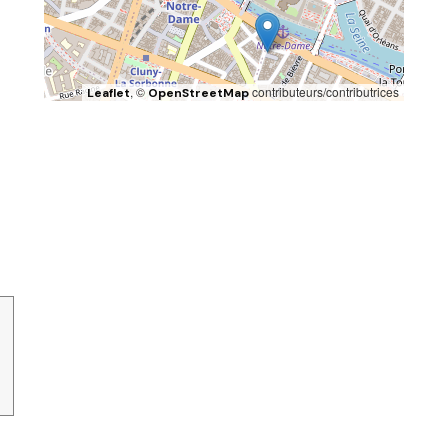
, ©
contributeurs/contributrices
Leaflet
OpenStreetMap