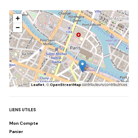
+
−
, ©
contributeurs/contributrices
Leaflet
OpenStreetMap
LIENS UTILES
Mon Compte
Panier