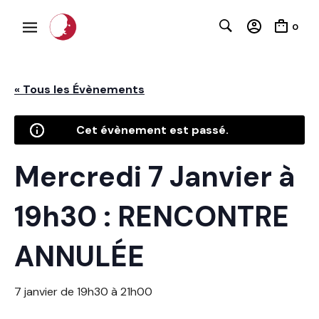
0
« Tous les Évènements
Cet évènement est passé.
C
Mercredi 7 Janvier à
19h30 : RENCONTRE
ANNULÉE
7 janvier de 19h30
à
21h00