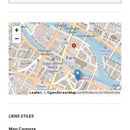
+
−
, ©
contributeurs/contributrices
Leaflet
OpenStreetMap
LIENS UTILES
Mon Compte