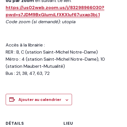
ou par zoom
en suivant ce lien:
https://us02web.zoom.us/j/83298966030?
pwd=s7JDM9BxGlumiLfXKXluf67uxap3bj.1
Code zoom (si demandé): utopia
Accès à la librairie :
RER : B, C (station Saint-Michel Notre-Dame)
Métro : 4 (station Saint-Michel Notre-Dame), 10
(station Maubert-Mutualité)
Bus : 21, 38, 47, 63, 72
Ajouter au calendrier
DÉTAILS
LIEU