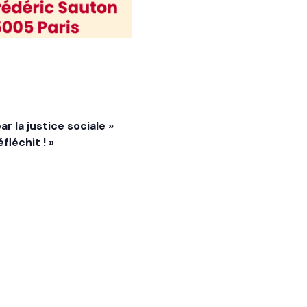
r la justice sociale »
léchit ! »