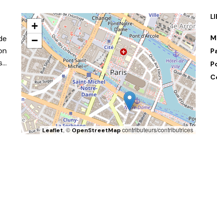
L
+
de
M
−
on
P
s…
P
C
, ©
contributeurs/contributrices
Leaflet
OpenStreetMap