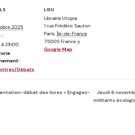
ILS
LIEU
Librairie Utopia
1 rue Frédéric Sauton
tobre 2025
Paris
,
Île-de-France
 :
75005
France
+
 à 21h00
Google Map
orie
ènement:
ontres/Débats
entation-débat des livres « Engagez-
Jeudi 6 novembre
militants écolog