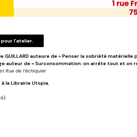
pour l'atelier.
ie GUILLARD auteure de « Penser la sobriété matérielle pa
e auteur de « Surconsommation: on arrête tout et on réf
et
Rue de l’échiquier
à la Librairie Utopia
,
é).