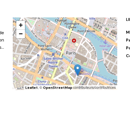
L
+
de
M
−
on
P
s…
P
C
, ©
contributeurs/contributrices
Leaflet
OpenStreetMap