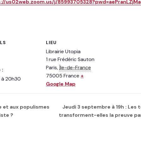
s://us02web.zoom.us/j/85993705328?pwd=aePranLZjM
ILS
LIEU
Librairie Utopia
1 rue Frédéric Sauton
Paris
,
Île-de-France
 :
75005
France
+
 à 20h30
Google Map
rtie et aux populismes
Jeudi 3 septembre à 19h : Les 
iste ?
transforment-elles la preuve pa