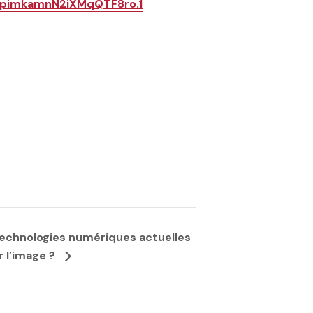
apimkamnN2iXMqQTF8ro.1
technologies numériques actuelles
r l’image ?