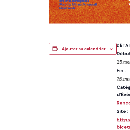
DÉTA
Ajouter au calendrier
Début
25 ma
Fin :
26 ma
Catég
d’Év
Renc
Site :
https
bicetr