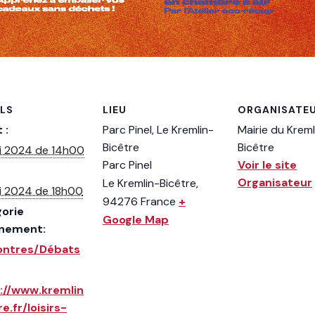
ILS
LIEU
ORGANISATE
 :
Parc Pinel, Le Kremlin-
Mairie du Kreml
Bicêtre
Bicêtre
i 2024 de 14h00
Parc Pinel
Voir le site
Organisateur
Le Kremlin-Bicêtre
,
i 2024 de 18h00
94276
France
+
orie
Google Map
ènement:
ontres/Débats
://www.kremlin
e.fr/loisirs-