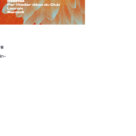
UR
in-