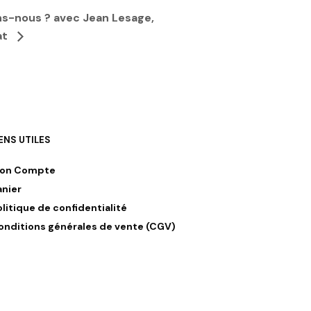
ns-nous ? avec Jean Lesage,
at
IENS UTILES
on Compte
anier
olitique de confidentialité
onditions générales de vente (CGV)