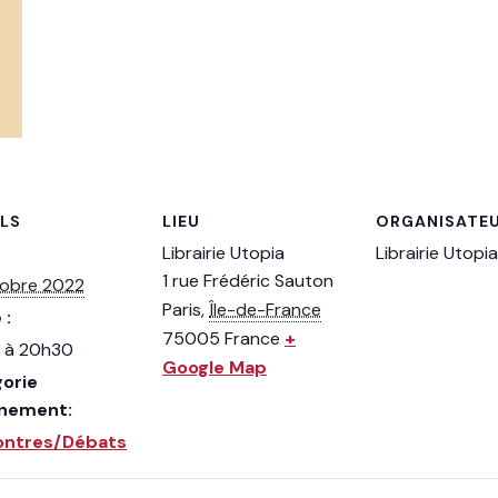
ILS
LIEU
ORGANISATE
Librairie Utopia
Librairie Utopia
1 rue Frédéric Sauton
tobre 2022
Paris
,
Île-de-France
 :
75005
France
+
 à 20h30
Google Map
orie
ènement:
ontres/Débats