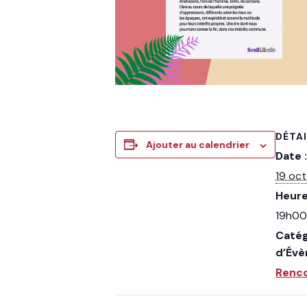
DÉTA
Ajouter au calendrier
Date :
19 oc
Heure
19h00
Catég
d’Év
Renc