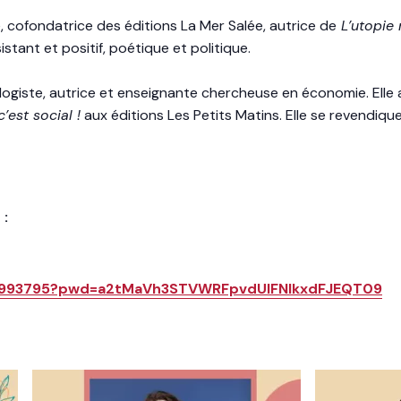
, cofondatrice des éditions La Mer Salée, autrice de
L’utopie
istant et positif, poétique et politique.
ogiste, autrice et enseignante chercheuse en économie. Elle
c’est social !
aux éditions Les Petits Matins. Elle se revendique
 :
52993795?pwd=a2tMaVh3STVWRFpvdUlFNlkxdFJEQT09