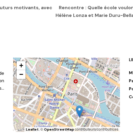
uturs motivants, avec
Rencontre : Quelle école voulo
Hélène Lonza et Marie Duru-Bell
L
+
de
M
−
on
P
s…
P
C
, ©
contributeurs/contributrices
Leaflet
OpenStreetMap