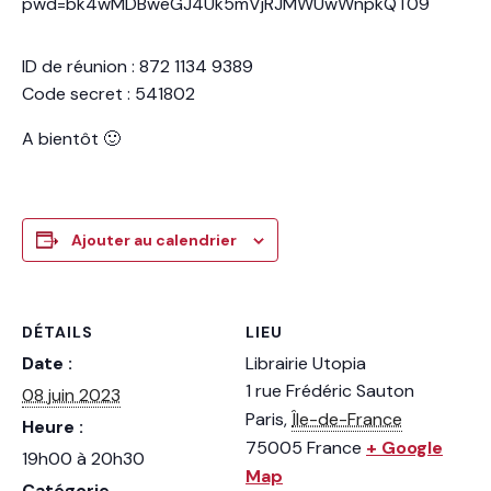
pwd=bk4wMDBweGJ4Uk5mVjRJMWUwWnpkQT09
ID de réunion : 872 1134 9389
Code secret : 541802
A bientôt 🙂
Ajouter au calendrier
DÉTAILS
LIEU
Date :
Librairie Utopia
1 rue Frédéric Sauton
08 juin 2023
Paris
,
Île-de-France
Heure :
75005
France
+ Google
19h00 à 20h30
Map
Catégorie