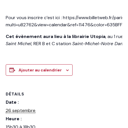
Pour vous inscrire c’est ici : https://www.billetweb.fr/paris
multi=u82762&view=calendar&ref=11476&color=635BFF&p
Cet
évènement
aura
lieu
à la librairie Utopia
, au 1 rue 
Saint Michel,
RER B et C station
Saint-Michel-Notre Dame
Ajouter au calendrier
DÉTAILS
Date :
26 septembre
Heure :
15h30 à 18h30