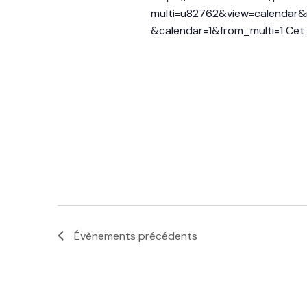
multi=u82762&view=calendar&
&calendar=1&from_multi=1 Cet é
Évènements
précédents