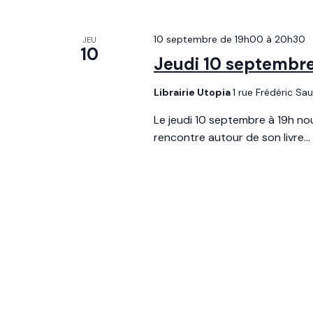
è
10 septembre de 19h00
à
20h30
n
JEU
10
Jeudi 10 septembre 
e
Librairie Utopia
1 rue Frédéric Sa
m
Le jeudi 10 septembre à 19h nous
e
rencontre autour de son livre...
n
t
s