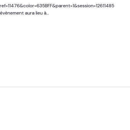
ref=11476&color=635BFF&parent=1&session=12611485
vènement aura lieu à...