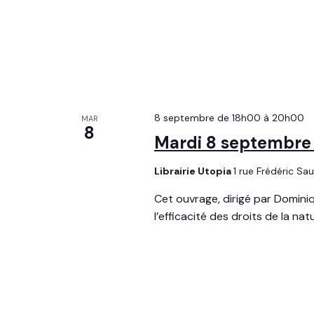
t
A
R
i
M
O
o
T
-
n
C
L
d
É
8 septembre de 18h00
à
20h00
MAR
8
.
e
Mardi 8 septembre à 
v
Librairie Utopia
1 rue Frédéric Sa
u
Cet ouvrage, dirigé par Dominiq
l’efficacité des droits de la natu
e
s
É
v