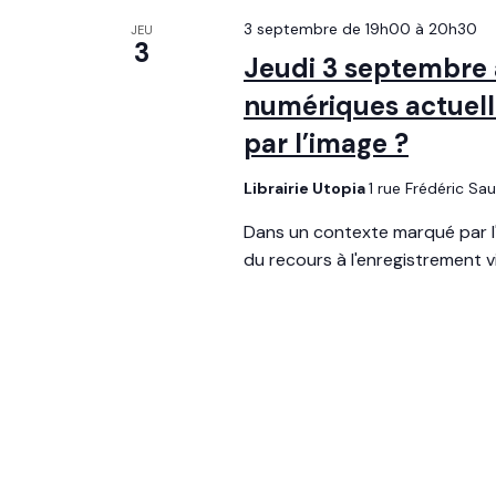
L
T
c
É
3 septembre de 19h00
à
20h30
JEU
I
3
.
O
h
Jeudi 3 septembre à
R
N
E
numériques actuell
N
e
C
E
H
par l’image ?
Z
e
E
U
R
N
Librairie Utopia
1 rue Frédéric Sa
t
C
E
H
D
Dans un contexte marqué par l'
n
E
A
du recours à l'enregistrement 
R
T
a
É
E
V
.
v
È
N
i
E
M
g
E
N
T
a
S
P