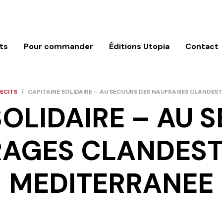
ts
Pour commander
Éditions Utopia
Contact
RECITS
/
CAPITAINE SOLIDAIRE – AU SECOURS DES NAUFRAGES CLANDES
SOLIDAIRE – AU 
AGES CLANDEST
MEDITERRANEE