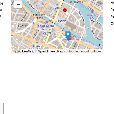
de
M
−
on
P
s…
P
C
, ©
contributeurs/contributrices
Leaflet
OpenStreetMap