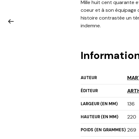
Mille huit cent quarante 
coeur et à son équipage d
histoire contrastée un té
indemne.
Informatio
MART
AUTEUR
ART
ÉDITEUR
136
LARGEUR (EN MM)
220
HAUTEUR (EN MM)
269
POIDS (EN GRAMMES)