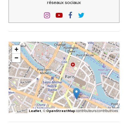
réseaux sociaux
+
−
, ©
contributeurs/contributrices
Leaflet
OpenStreetMap