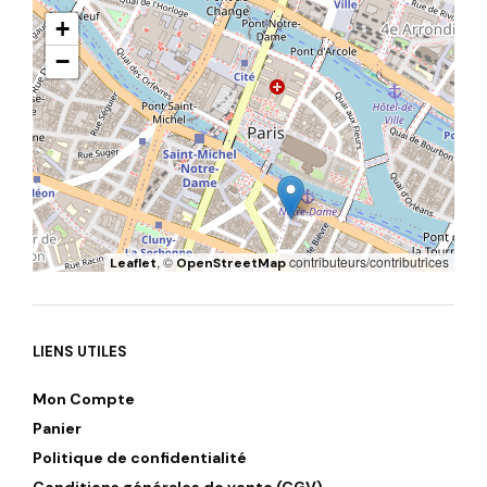
+
−
, ©
contributeurs/contributrices
Leaflet
OpenStreetMap
LIENS UTILES
Mon Compte
Panier
Politique de confidentialité
Conditions générales de vente (CGV)