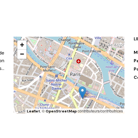
L
+
de
M
−
on
P
s…
P
C
, ©
contributeurs/contributrices
Leaflet
OpenStreetMap