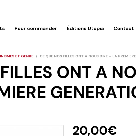
ts
Pour commander
Éditions Utopia
Contact
INISMES ET GENRE
/
CE QUE NOS FILLES ONT A NOUS DIRE – LA PREMIER
FILLES ONT A NO
MIERE GENERATI
20,00
€