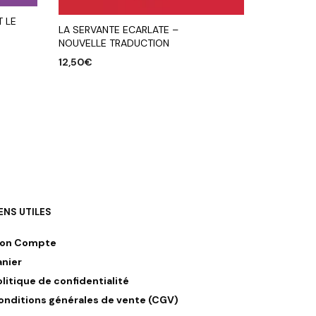
 LE
LA SERVANTE ECARLATE –
NOUVELLE TRADUCTION
12,50
€
AJOUTER AU PANIER
IENS UTILES
on Compte
anier
olitique de confidentialité
onditions générales de vente (CGV)