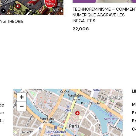
TECHNOFEMINISME – COMMENT
NUMERIQUE AGGRAVE LES
INEGALITES
ONG THEORIE
22,00
€
AJOUTER AU PANIER
R AU PANIER
L
+
de
M
−
on
P
s…
P
C