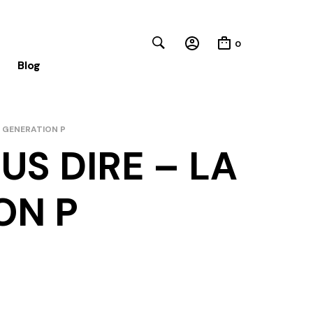
0
Blog
E GENERATION P
Close
US DIRE – LA
ON P