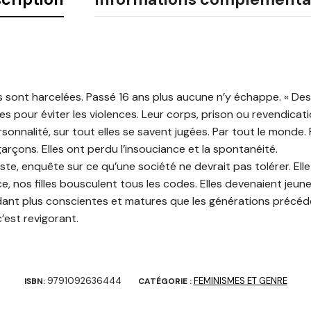
es sont harcelées. Passé 16 ans plus aucune n’y échappe. « Des p
 pour éviter les violences. Leur corps, prison ou revendicatio
sonnalité, sur tout elles se savent jugées. Par tout le monde. P
garçons. Elles ont perdu l’insouciance et la spontanéité.
ste, enquête sur ce qu’une société ne devrait pas tolérer. Elle 
nce, nos filles bousculent tous les codes. Elles devenaient jeun
dant plus conscientes et matures que les générations précéd
c’est revigorant.
9791092636444
FEMINISMES ET GENRE
ISBN:
CATÉGORIE :