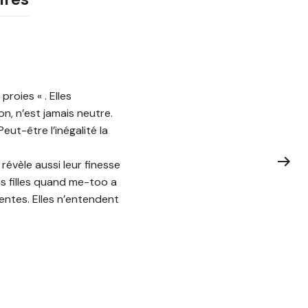
roies « . Elles
n, n’est jamais neutre.
eut-être l’inégalité la
révèle aussi leur finesse
es filles quand me-too a
entes. Elles n’entendent