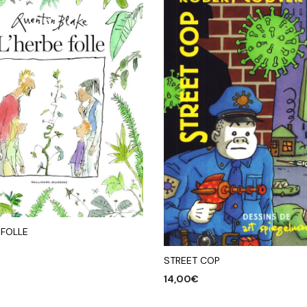
 FOLLE
STREET COP
R AU PANIER
14,00
€
AJOUTER AU PANIER