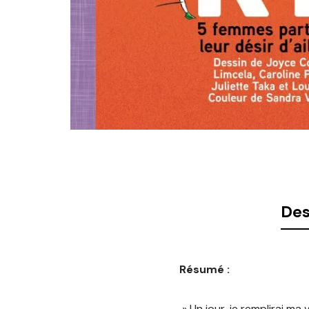
Des
Résumé :
» Un jour, je remplirai ma 