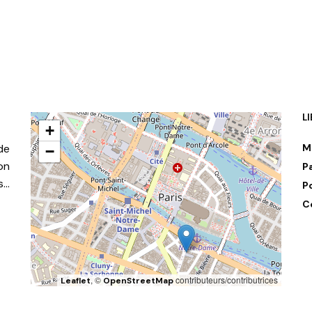
L
+
de
M
−
on
P
s…
P
C
, ©
contributeurs/contributrices
Leaflet
OpenStreetMap