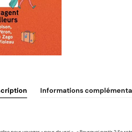
cription
Informations complémenta
valise pour voyager « pour de vrai ». » Pourquoi partir ? Se ret