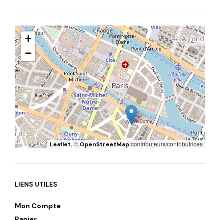
+
−
, ©
contributeurs/contributrices
Leaflet
OpenStreetMap
LIENS UTILES
Mon Compte
Panier