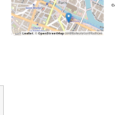
C
, ©
contributeurs/contributrices
Leaflet
OpenStreetMap