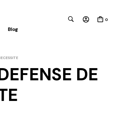
0
Blog
NECESSITE
Close
 DEFENSE DE
TE