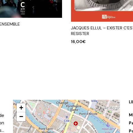
 ENSEMBLE
JACQUES ELLUL – EXISTER C’ES
RESISTER
16,00
€
R AU PANIER
AJOUTER AU PANIER
L
+
de
M
−
on
P
s…
P