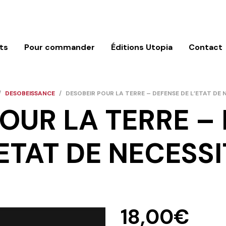
ts
Pour commander
Éditions Utopia
Contact
/
DESOBEISSANCE
/
DESOBEIR POUR LA TERRE – DEFENSE DE L’ETAT DE 
OUR LA TERRE –
’ETAT DE NECESSI
18,00
€