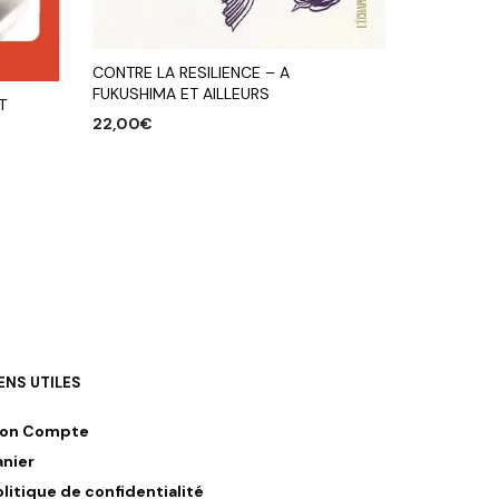
CONTRE LA RESILIENCE – A
FUKUSHIMA ET AILLEURS
T
22,00
€
AJOUTER AU PANIER
IENS UTILES
on Compte
anier
olitique de confidentialité