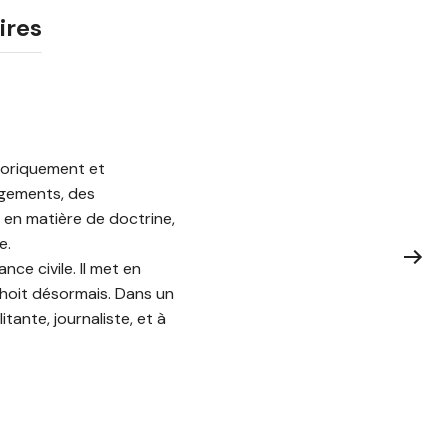
ires
istoriquement et
ugements, des
 en matière de doctrine,
e.
ce civile. Il met en
choit désormais. Dans un
litante, journaliste, et à