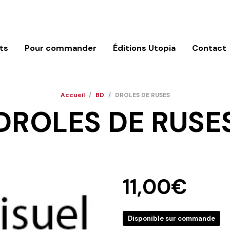
ts
Pour commander
Éditions Utopia
Contact
Accueil
/
BD
/
DROLES DE RUSES
DROLES DE RUSE
11,00
€
Disponible sur commande