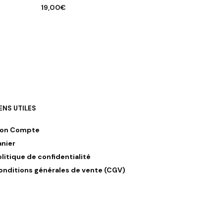
19,00
€
AJOUTER AU PANIER
IENS UTILES
on Compte
anier
olitique de confidentialité
onditions générales de vente (CGV)