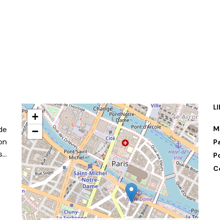
AJOUTER AU PANIER
R AU PANIER
L
+
de
M
−
on
P
s…
P
C