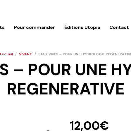
ts
Pour commander
Éditions Utopia
Contact
Accueil
/
VIVANT
/
EAUX VIVES – POUR UNE HYDROLOGIE REGENERATIV
ES – POUR UNE H
REGENERATIVE
12,00
€