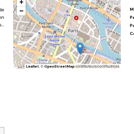
+
de
M
−
on
P
s…
P
C
, ©
contributeurs/contributrices
Leaflet
OpenStreetMap