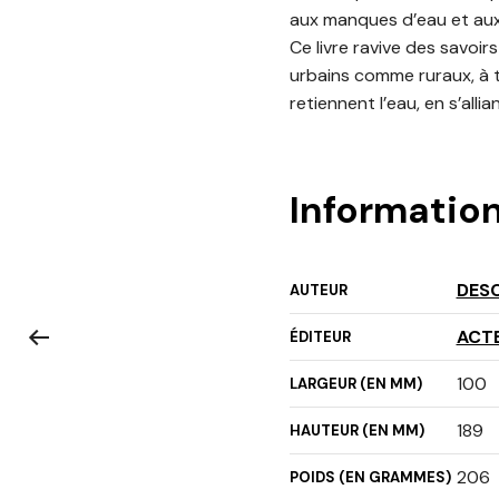
aux manques d’eau et aux i
Ce livre ravive des savoir
urbains comme ruraux, à t
retiennent l’eau, en s’alli
Informatio
DES
AUTEUR
ACT
ÉDITEUR
100
LARGEUR (EN MM)
189
HAUTEUR (EN MM)
206
POIDS (EN GRAMMES)