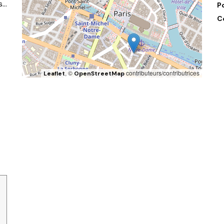
s…
P
C
, ©
contributeurs/contributrices
Leaflet
OpenStreetMap