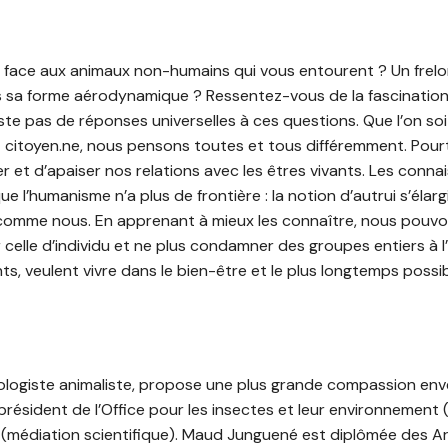
ace aux animaux non-humains qui vous entourent ? Un frelo
 sa forme aérodynamique ? Ressentez-vous de la fascination
xiste pas de réponses universelles à ces questions. Que l’on soi
 citoyen.ne, nous pensons toutes et tous différemment. Pourta
er et d’apaiser nos relations avec les êtres vivants. Les conna
l’humanisme n’a plus de frontière : la notion d’autrui s’élar
comme nous. En apprenant à mieux les connaître, nous pouvo
celle d’individu et ne plus condamner des groupes entiers à 
ts, veulent vivre dans le bien-être et le plus longtemps possib
ologiste animaliste, propose une plus grande compassion enve
résident de l’Office pour les insectes et leur environnement 
(médiation scientifique). Maud Junguené est diplômée des Ar