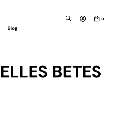
0
Blog
ELLES BETES
Close