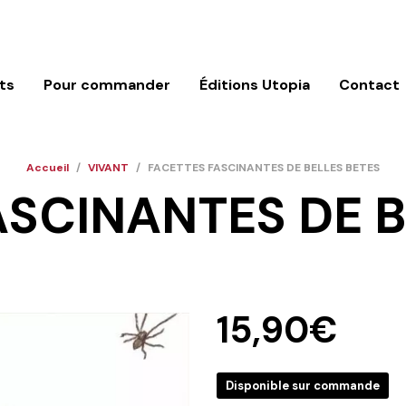
ts
Pour commander
Éditions Utopia
Contact
Accueil
/
VIVANT
/
FACETTES FASCINANTES DE BELLES BETES
ASCINANTES DE B
15,90
€
Disponible sur commande