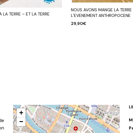
NOUS AVONS MANGE LA TERRE
A LA TERRE – ET LA TERRE
L’EVENEMENT ANTHROPOCENE
D
29,90
€
AJOUTER AU PANIER
R AU PANIER
L
+
de
M
−
on
P