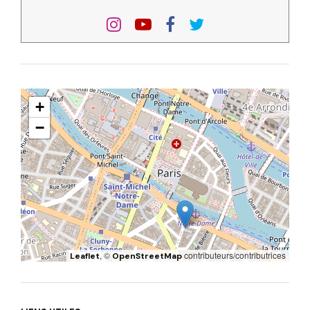
+
−
, ©
contributeurs/contributrices
Leaflet
OpenStreetMap