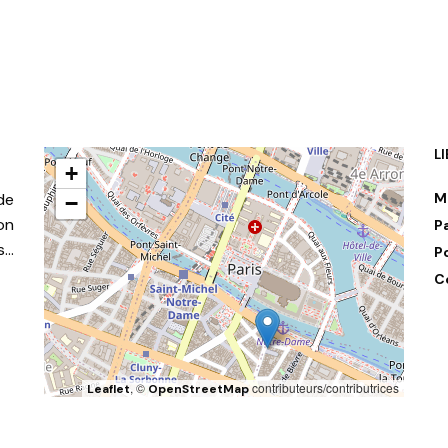
L
+
de
M
−
on
P
s…
P
C
, ©
contributeurs/contributrices
Leaflet
OpenStreetMap