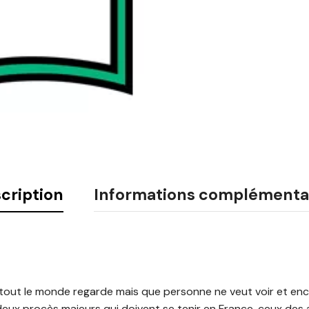
cription
Informations complémenta
out le monde regarde mais que personne ne veut voir et enco
deux procès majeurs qui doivent se tenir en France, ceux des 