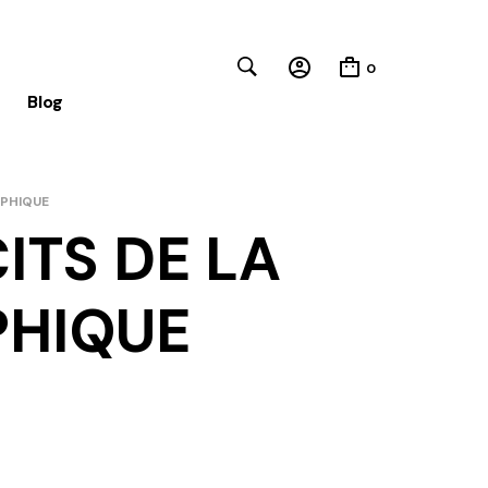
0
Blog
APHIQUE
Close
ITS DE LA
PHIQUE