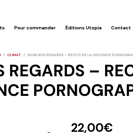
ts
Pour commander
Éditions Utopia
Contact
l
/
CLIMAT
/
SOUS NOS REGARDS – RECITS DE LA VIOLENCE PORNOGR
 REGARDS – REC
NCE PORNOGRA
22,00
€