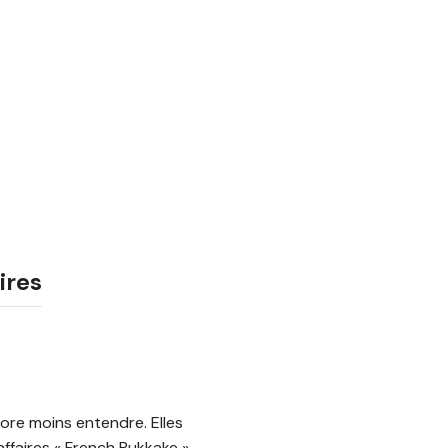
ires
re moins entendre. Elles
affaires « French Bukkake »