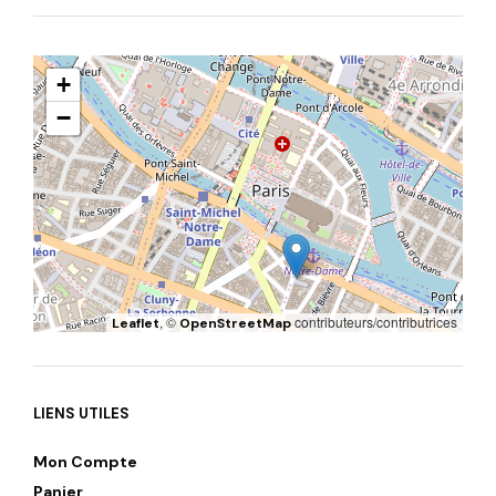
+
−
, ©
contributeurs/contributrices
Leaflet
OpenStreetMap
LIENS UTILES
Mon Compte
Panier