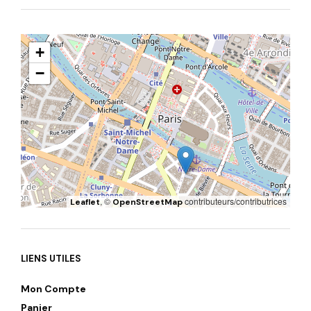
+
−
, ©
contributeurs/contributrices
Leaflet
OpenStreetMap
LIENS UTILES
Mon Compte
Panier