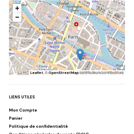
+
−
, ©
contributeurs/contributrices
Leaflet
OpenStreetMap
LIENS UTILES
Mon Compte
Panier
Politique de confidentialité