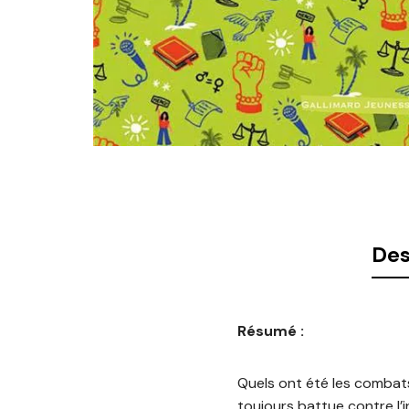
Des
Résumé :
Quels ont été les combats 
toujours battue contre l’i