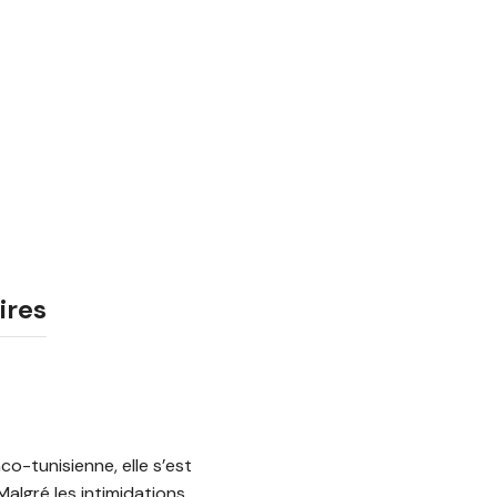
ires
o-tunisienne, elle s’est
algré les intimidations,