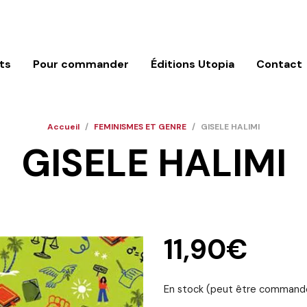
ts
Pour commander
Éditions Utopia
Contact
Accueil
/
FEMINISMES ET GENRE
/
GISELE HALIMI
GISELE HALIMI
11,90
€
En stock (peut être command