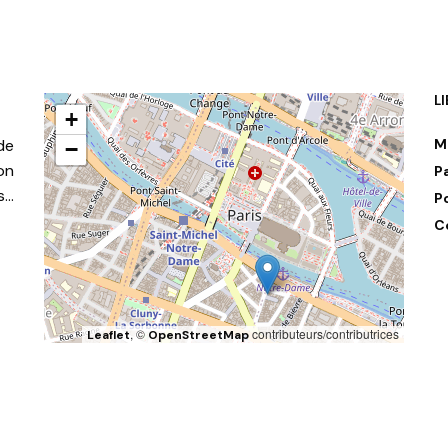
L
+
de
M
−
on
P
s…
P
C
, ©
contributeurs/contributrices
Leaflet
OpenStreetMap