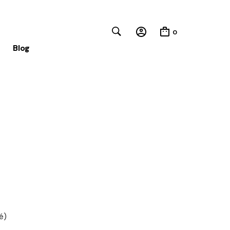
0
Blog
Close
é)