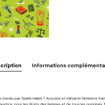
cription
Informations complémenta
menés par Gisèle Halimi ? Avocate et militante féministe franc
njustice, pour les droits des femmes et de tous les opprimés. M