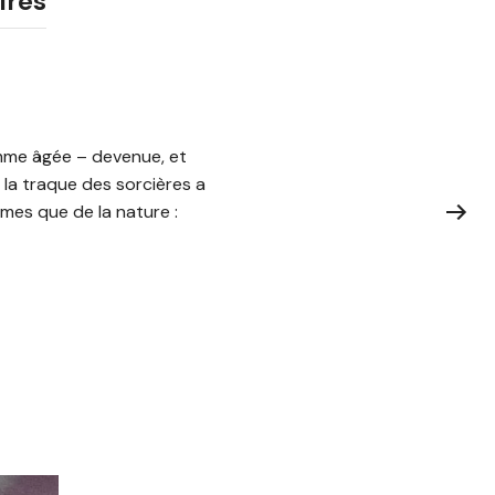
ires
emme âgée – devenue, et
e la traque des sorcières a
mmes que de la nature :