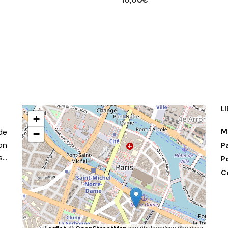
AJOUTER AU PANIER
R AU PANIER
L
+
de
M
−
on
P
s…
P
C
, ©
contributeurs/contributrices