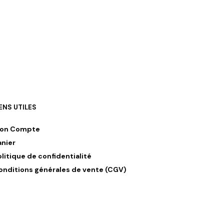
AJOUTER AU PANIER
IENS UTILES
on Compte
anier
olitique de confidentialité
onditions générales de vente (CGV)