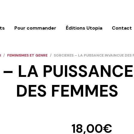
ts
Pour commander
Éditions Utopia
Contact
l
/
FEMINISMES ET GENRE
/
SORCIERES – LA PUISSANCE INVAINCUE DES
 – LA PUISSANCE
DES FEMMES
18,00
€