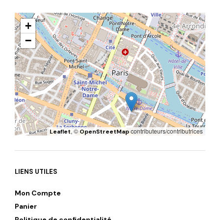
+
−
, ©
contributeurs/contributrices
Leaflet
OpenStreetMap
LIENS UTILES
Mon Compte
Panier
Politique de confidentialité