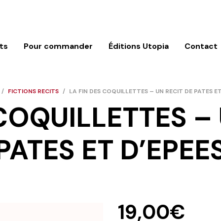
ts
Pour commander
Éditions Utopia
Contact
/
FICTIONS RECITS
/
LA FIN DES COQUILLETTES – UN RECIT DE PATES ET
 COQUILLETTES – 
PATES ET D’EPEE
19,00
€