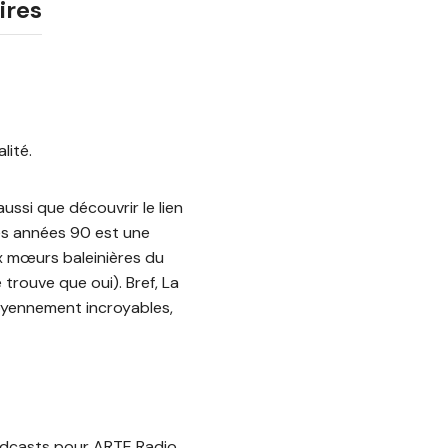
ires
lité.
ussi que découvrir le lien
des années 90 est une
x mœurs baleinières du
trouve que oui). Bref, La
moyennement incroyables,
podcasts pour ARTE Radio