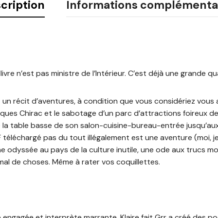
cription
Informations complémenta
livre n’est pas ministre de l’Intérieur. C’est déjà une grande qua
t un récit d’aventures, à condition que vous considériez vous a
acques Chirac et le sabotage d’un parc d’attractions foireux 
 la table basse de son salon-cuisine-bureau-entrée jusqu’au
 téléchargé pas du tout illégalement est une aventure (moi, je 
une odyssée au pays de la culture inutile, une ode aux trucs 
al de choses. Même à rater vos coquillettes.
e engagée et interprète marrante, Klaire fait Grr a créé des 