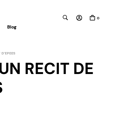
0
Blog
 D’EPEES
UN RECIT DE
Close
S