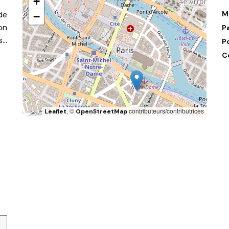
+
de
M
−
on
P
s…
P
C
, ©
contributeurs/contributrices
Leaflet
OpenStreetMap