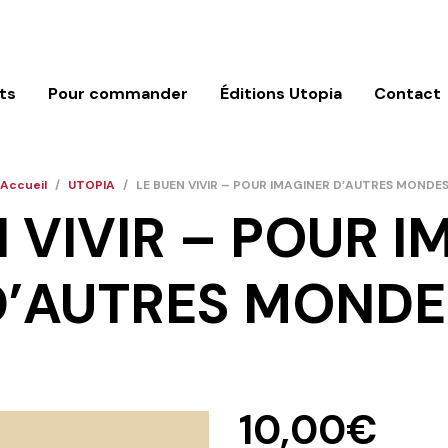
ts
Pour commander
Éditions Utopia
Contact
Accueil
/
UTOPIA
/
LE BUEN VIVIR – POUR IMAGINER D’AUTRES MONDE
 VIVIR – POUR 
D’AUTRES MONDE
10,00
€