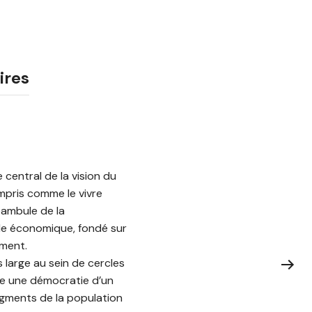
ires
e central de la vision du
ompris comme le vivre
éambule de la
le économique, fondé sur
ement.
 large au sein de cercles
ppe une démocratie d’un
egments de la population