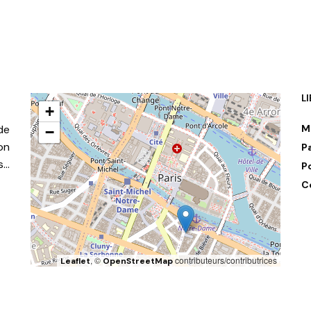
L
+
de
M
−
on
P
s…
P
C
, ©
contributeurs/contributrices
Leaflet
OpenStreetMap