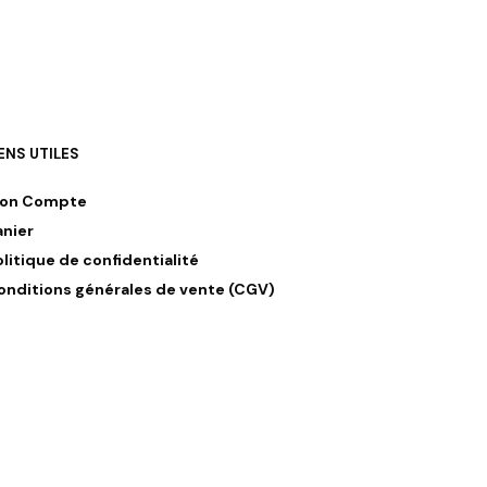
IENS UTILES
on Compte
anier
olitique de confidentialité
onditions générales de vente (CGV)