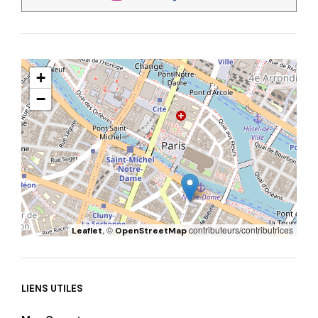
+
−
, ©
contributeurs/contributrices
Leaflet
OpenStreetMap
LIENS UTILES