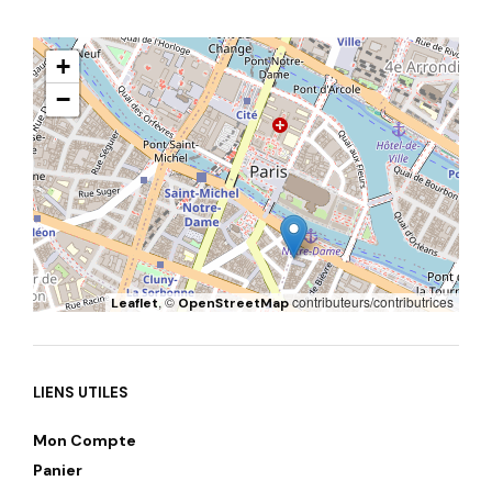
+
−
, ©
contributeurs/contributrices
Leaflet
OpenStreetMap
LIENS UTILES
Mon Compte
Panier