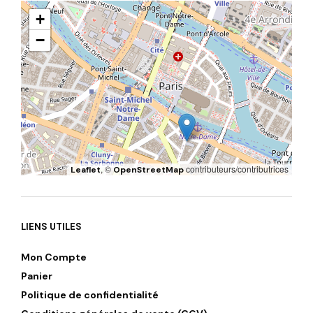
+
−
, ©
contributeurs/contributrices
Leaflet
OpenStreetMap
LIENS UTILES
Mon Compte
Panier
Politique de confidentialité