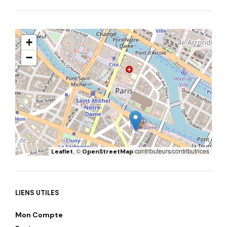
+
−
, ©
contributeurs/contributrices
Leaflet
OpenStreetMap
LIENS UTILES
Mon Compte