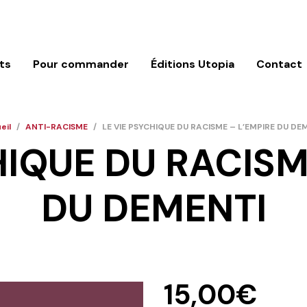
ts
Pour commander
Éditions Utopia
Contact
eil
/
ANTI-RACISME
/
LE VIE PSYCHIQUE DU RACISME – L’EMPIRE DU DE
HIQUE DU RACISM
DU DEMENTI
15,00
€