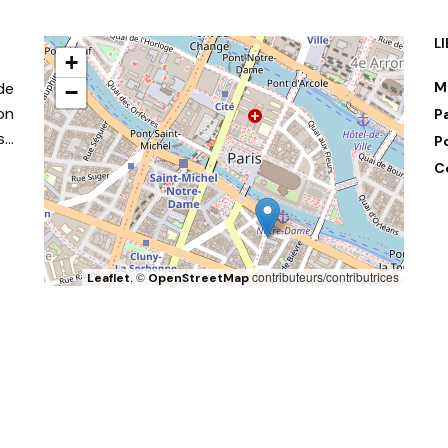
L
+
de
M
−
on
P
s…
P
C
, ©
contributeurs/contributrices
Leaflet
OpenStreetMap