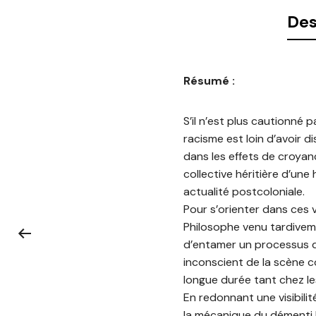
Des
Résumé :
S’il n’est plus cautionné p
racisme est loin d’avoir d
dans les effets de croyan
collective héritière d’une
actualité postcoloniale.
Pour s’orienter dans ces v
Philosophe venu tardiveme
d’entamer un processus de
inconscient de la scène co
longue durée tant chez le
En redonnant une visibilit
la mécanique du démenti l