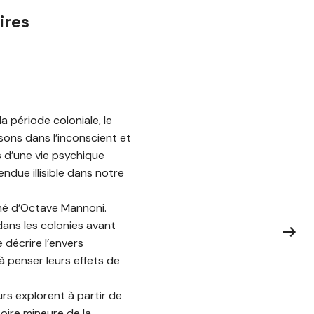
ires
la période coloniale, le
sons dans l’inconscient et
s d’une vie psychique
ndue illisible dans notre
timé d’Octave Mannoni.
dans les colonies avant
décrire l’envers
 à penser leurs effets de
urs explorent à partir de
oire mineure de la