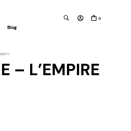
0
Blog
MENTI
E – L’EMPIRE
Close