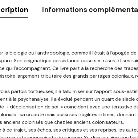
cription
Informations complémenta
ar la biologie ou l’anthropologie, comme il l’était à l’apogée de 
isparu. Son énigmatique persistance puise ses ruses et ses rai
ce qui l’accompagnent. Ce livre part à la recherche des trace
 histoire largement tributaire des grands partages coloniaux, re
oies parfois tortueuses, il a fallu miser sur l’apport sous-es
nt à la psychanalyse, il a évolué pendant un quart de siècle 
 » décolonisation de soi » coïncidant avec une tentative de 
loniale : sa cruauté mais aussi ses fragilités intimes, donnant
s anciens colonisés que chez les anciens colonisateurs.
é à ce trajet, ses échos, ses critiques et ses reprises, les aute
es ressorts inconscients du racisme. Se dessine ainsi une hist