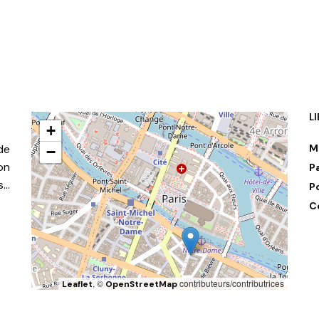
L
+
de
M
−
on
P
s…
P
C
, ©
contributeurs/contributrices
Leaflet
OpenStreetMap