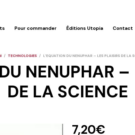
ts
Pour commander
Éditions Utopia
Contact
l
/
TECHNOLOGIES
/
L’EQUATION DU NENUPHAR – LES PLAISIRS DE LA 
DU NENUPHAR – 
DE LA SCIENCE
7,20
€