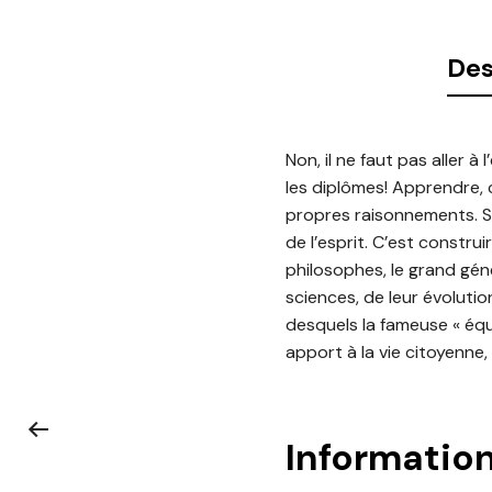
Des
Non, il ne faut pas aller à
les diplômes! Apprendre, c
propres raisonnements. Sui
de l’esprit. C’est constru
philosophes, le grand géné
sciences, de leur évoluti
desquels la fameuse « équa
apport à la vie citoyenne, 
Informatio