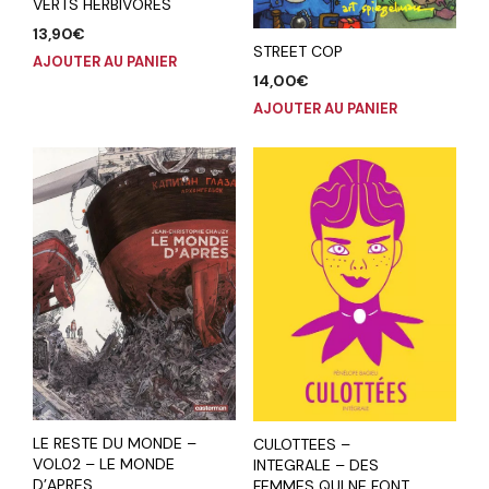
VERTS HERBIVORES
13,90
€
STREET COP
AJOUTER AU PANIER
14,00
€
AJOUTER AU PANIER
LE RESTE DU MONDE –
CULOTTEES –
VOL02 – LE MONDE
INTEGRALE – DES
D’APRES
FEMMES QUI NE FONT