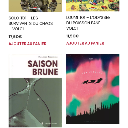
LOUMI T01 – L’ODYSSEE
SOLO T01 – LES
DU POISSON PANE –
SURVIVANTS DU CHAOS
VOL01
– VOL01
11,50
€
17,50
€
AJOUTER AU PANIER
AJOUTER AU PANIER