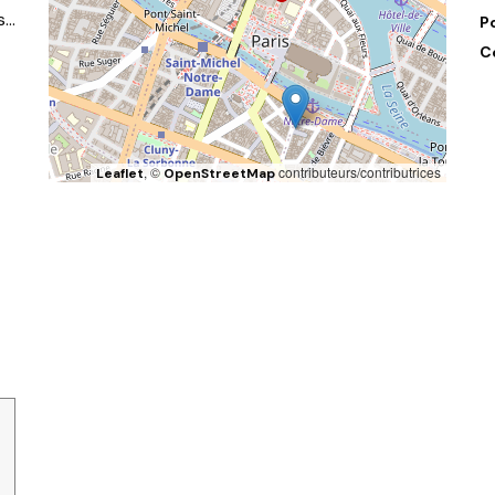
s…
P
C
, ©
contributeurs/contributrices
Leaflet
OpenStreetMap