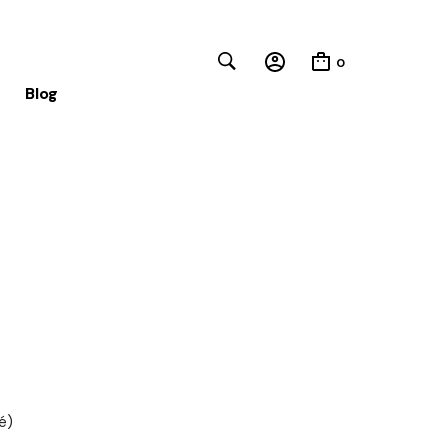
0
Blog
Close
é)