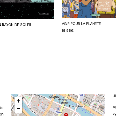
AGIR POUR LA PLANETE
N RAYON DE SOLEIL
15,95
€
AJOUTER AU PANIER
R AU PANIER
L
+
de
M
−
on
P