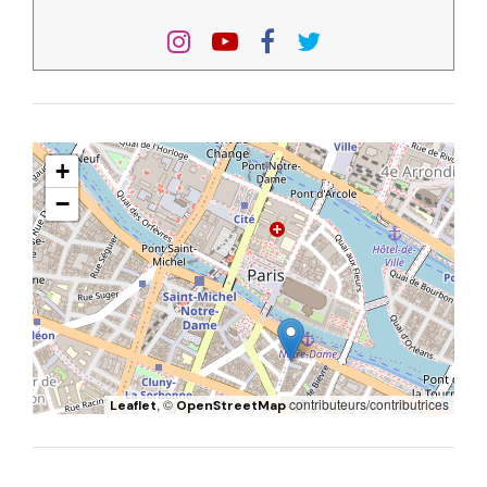
+
−
, ©
contributeurs/contributrices
Leaflet
OpenStreetMap