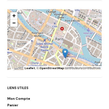
+
−
, ©
contributeurs/contributrices
Leaflet
OpenStreetMap
LIENS UTILES
Mon Compte
Panier