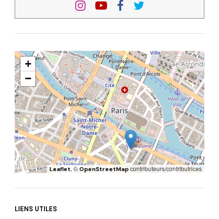
+
−
, ©
contributeurs/contributrices
Leaflet
OpenStreetMap
LIENS UTILES