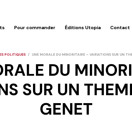
ts
Pour commander
Éditions Utopia
Contact
S POLITIQUES
/
UNE MORALE DU MINORITAIRE – VARIATIONS SUR UN TH
RALE DU MINORI
NS SUR UN THEM
GENET