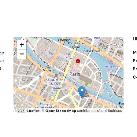
L
+
de
M
−
on
P
s…
P
C
, ©
contributeurs/contributrices
Leaflet
OpenStreetMap