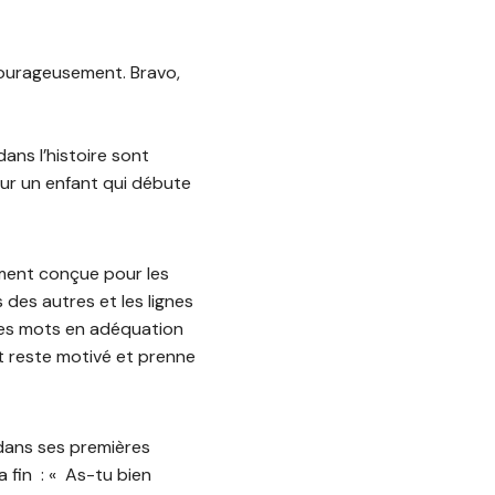
courageusement. Bravo,
ans l’histoire sont
our un enfant qui débute
lement conçue pour les
 des autres et les lignes
c des mots en adéquation
nt reste motivé et prenne
 dans ses premières
a fin : « As-tu bien