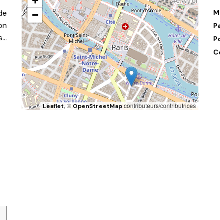
+
de
M
−
on
P
s…
P
C
, ©
contributeurs/contributrices
Leaflet
OpenStreetMap