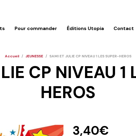
ts
Pour commander
Éditions Utopia
Contact
Accueil
/
JEUNESSE
/
SAMI ET JULIE CP NIVEAU 1 LES SUPER-HEROS
LIE CP NIVEAU 1
HEROS
3,40
€