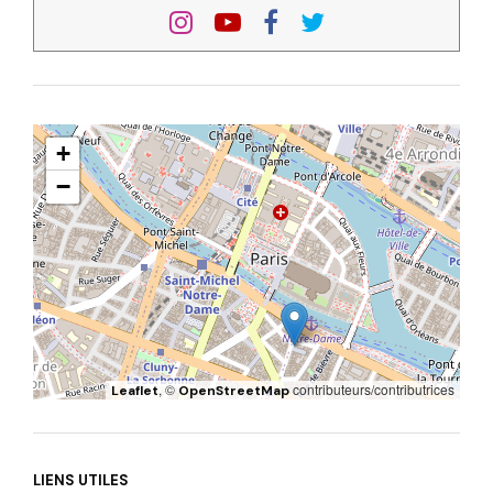
+
−
, ©
contributeurs/contributrices
Leaflet
OpenStreetMap
LIENS UTILES