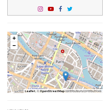
+
−
, ©
contributeurs/contributrices
Leaflet
OpenStreetMap