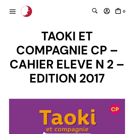
0
TAOKI ET
COMPAGNIE CP –
CAHIER ELEVE N 2 –
C
EDITION 2017