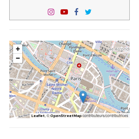
+
−
, ©
contributeurs/contributrices
Leaflet
OpenStreetMap